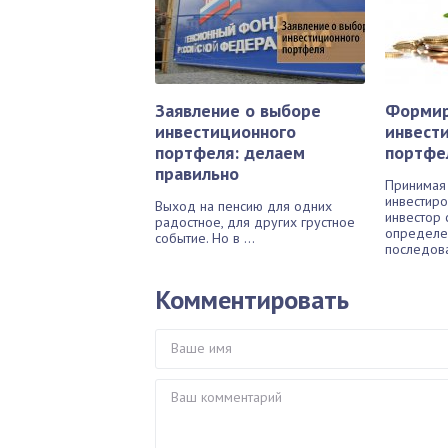
Заявление о выборе
Форми
инвестиционного
инвест
портфеля: делаем
портфел
правильно
Принимая
инвестиро
Выход на пенсию для одних
инвестор 
радостное, для других грустное
определен
событие. Но в ...
последова
Комментировать