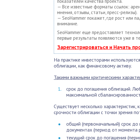
показателей качества проекта.
— Все известные форматы ссылок: арен
мнения, отзывы, статьи, пресс-релизы).
— SeoHammer покажет, где рост или па
внимание.
SeoHammer еще предоставляет техно
первые результаты появляются уже в т
Зарегистрироваться и Начать п
На практике инвесторами используются
облигации, как финансовому активу.
Такими важными критическими характе
срок до погашения облигаций. Лю
максимальной сбалансированности
Существует несколько характеристик, 
срочности облигации с точки зрения п
общий (первоначальный) срок до
документах (период от момента 
текущий срок до погашения (пери