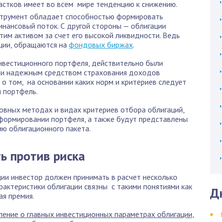
частков имеет во всем мире тенденцию к снижению.
струмент обладает способностью формировать
инансовый поток. С другой стороны — облигации
тим активом за счет его высокой ликвидности. Ведь
кции, обращаются на
фондовых биржах
.
нвестиционного портфеля, действительно были
ли надежным средством страхования доходов
 о том, на основании каких норм и критериев следует
 портфель.
новных методах и видах критериев отбора облигаций,
 формировании портфеля, а также будут представлены
ю облигационного пакета.
ь против риска
ции инвестор должен принимать в расчет несколько
арактеристики облигации связны с такими понятиями как
Д
ая премия.
ение о главных инвестиционных параметрах облигации,