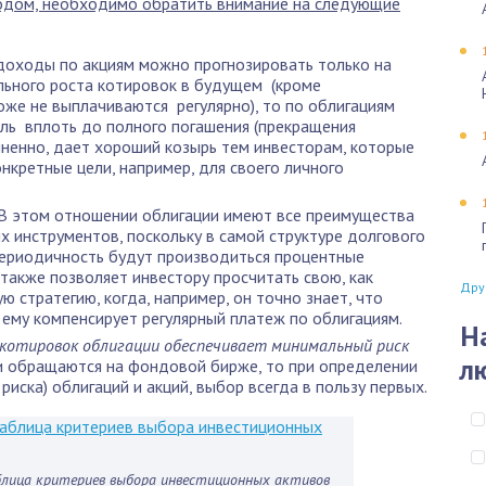
одом, необходимо обратить внимание на следующие
 доходы по акциям можно прогнозировать только на
льного роста котировок в будущем (кроме
же не выплачиваются регулярно), то по облигациям
ль вплоть до полного погашения (прекращения
мненно, дает хороший козырь тем инвесторам, которые
кретные цели, например, для своего личного
 В этом отношении облигации имеют все преимущества
 инструментов, поскольку в самой структуре долгового
 периодичность будут производиться процентные
 также позволяет инвестору просчитать свою, как
Дру
ю стратегию, когда, например, он точно знает, что
ему компенсирует регулярный платеж по облигациям.
Н
котировок облигации обеспечивает минимальный риск
л
ии обращаются на фондовой бирже, то при определении
 риска) облигаций и акций, выбор всегда в пользу первых.
блица критериев выбора инвестиционных активов