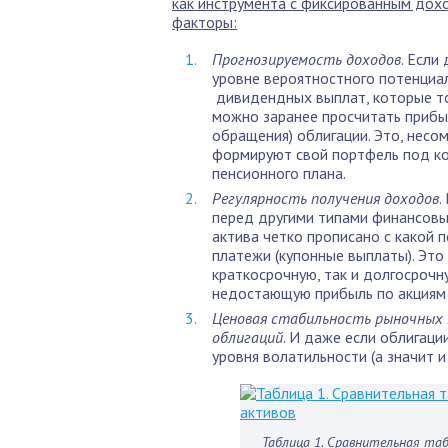
как инструмента с фиксированным дох
факторы:
Прогнозируемость доходов
. Если
уровне вероятностного потенциа
дивидендных выплат, которые то
можно заранее просчитать прибы
обращения) облигации. Это, несо
формируют свой портфель под кон
пенсионного плана.
Регулярность получения доходов
.
перед другими типами финансовых
актива четко прописано с какой
платежи (купонные выплаты). Это
краткосрочную, так и долгосрочну
недостающую прибыль по акциям 
Ценовая стабильность рыночных 
облигаций
. И даже если облигац
уровня волатильности (а значит и
Таблица 1. Сравнительная та