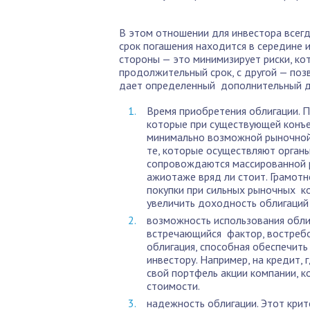
В этом отношении для инвестора всегд
срок погашения находится в середине 
стороны — это минимизирует риски, ко
продолжительный срок, с другой — поз
дает определенный дополнительный 
Время приобретения облигации. П
которые при существующей конъе
минимально возможной рыночной 
те, которые осуществляют органы
сопровождаются массированной р
ажиотаже вряд ли стоит. Грамотн
покупки при сильных рыночных к
увеличить доходность облигаций
возможность использования облиг
встречающийся фактор, востребо
облигация, способная обеспечить
инвестору. Например, на кредит,
свой портфель акции компании, к
стоимости.
надежность облигации. Этот крит