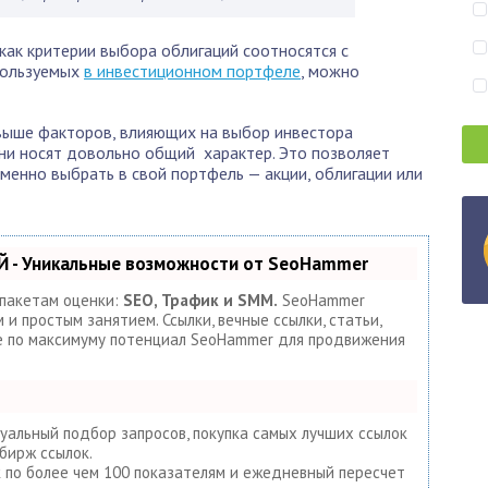
как критерии выбора облигаций соотносятся с
спользуемых
в инвестиционном портфеле
, можно
выше факторов, влияющих на выбор инвестора
они носят довольно общий характер. Это позволяет
именно выбрать в свой портфель — акции, облигации или
 - Уникальные возможности от SeoHammer
 пакетам оценки:
SEO, Трафик и SMM.
SeoHammer
и простым занятием. Ссылки, вечные ссылки, статьи,
те по максимуму потенциал SeoHammer для продвижения
уальный подбор запросов, покупка самых лучших ссылок
бирж ссылок.
к по более чем 100 показателям и ежедневный пересчет