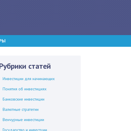
РЫ
Рубрики статей
Инвестиции для начинающих
Понятия об инвестициях
Банковские инвестиции
Валютные стратегии
Венчурные инвестиции
Государство и инвестции