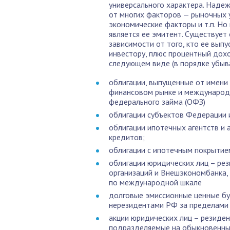
универсального характера. Надеж
от многих факторов — рыночных у
экономические факторы и т.п. Но
является ее эмитент. Существует
зависимости от того, кто ее выпу
инвестору, плюс процентный дох
следующем виде (в порядке убыв
облигации, выпущенные от имени
финансовом рынке и международн
федерального займа (ОФЗ)
облигации субъектов Федерации 
облигации ипотечных агентств и
кредитов;
облигации с ипотечным покрытие
облигации юридических лиц – рез
организаций и Внешэкономбанка, 
по международной шкале
долговые эмиссионные ценные бу
нерезидентами РФ за пределами 
акции юридических лиц – резиде
подразделяемые на обыкновенные