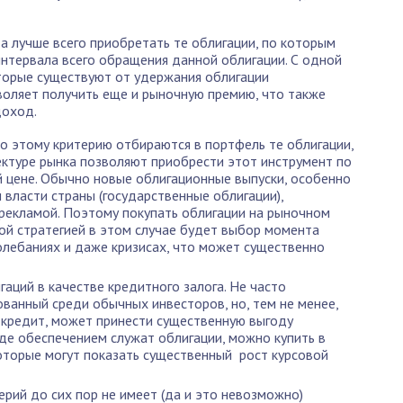
а лучше всего приобретать те облигации, по которым
интервала всего обращения данной облигации. С одной
торые существуют от удержания облигации
воляет получить еще и рыночную премию, что также
доход.
о этому критерию отбираются в портфель те облигации,
ктуре рынка позволяют приобрести этот инструмент по
цене. Обычно новые облигационные выпуски, особенно
 власти страны (государственные облигации),
екламой. Поэтому покупать облигации на рыночном
ой стратегией в этом случае будет выбор момента
олебаниях и даже кризисах, что может существенно
аций в качестве кредитного залога. Не часто
ванный среди обычных инвесторов, но, тем не менее,
 кредит, может принести существенную выгоду
 где обеспечением служат облигации, можно купить в
оторые могут показать существенный рост курсовой
ерий до сих пор не имеет (да и это невозможно)