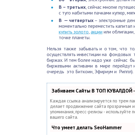
В – третьих
, сейчас многие путеше
с туго набитыми пачками купюр, мяг
В — четвертых
– электронные день
моментально переместить капитал 
купить золото
,
акции
или облигации,
точке планеты.
Нельзя также забывать и о том, что т
осуществлять инвестиции на фондовых 
биржах. И тем более надо уже сейчас бы
биржевыми активами в мире перейдут н
очередь это Биткоин, Эфириум и Риппл).
Забиваем Сайты В ТОП КУВАЛДОЙ -
Каждая ссылка анализируется по трем па
делает продвижение сайта прозрачным и п
упоминания, пресс-релизы - используйте
вашего сайта.
Что умеет делать SeoHammer