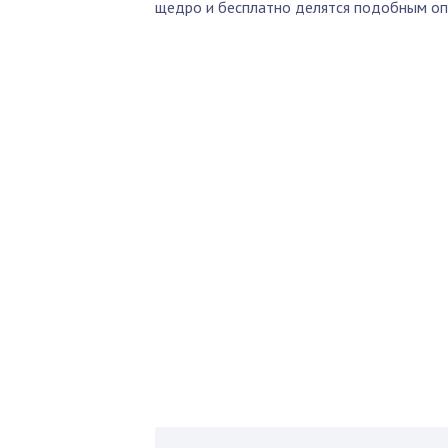
щедро и бесплатно делятся подобным о
По
Б
Как 
нед
Пол