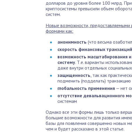
долларов до уровня более 100 млрд. При
криптосистемы превысили объем оборот
систем.
Новые возможности, предоставляемыми р
формами как:
анонимность
(что весьма озаботил
скорость финансовых транзакци
возможность масштабирования и
систему
. Т.е. варианты использова
даже внутри отдельных социальных
защищенность
, так как практиче
подменить (подделать) транзакцию
глобальность применения
— нет о
отсутствие девальвационного м
системам
Однако все эти формы лишь только верши
большие возможности для развития имеющ
базы для появления совершенно новых ме
чем и будет рассказано в этой статье.