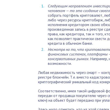
Следующим направлением инвестиро
человеком — то это создание своег
собрать портфель криптовалют, лю
либо через ресурсы криптобирж, либ
исполнения кредитором своих обяза
произведенная запись в реестре сд
права, как кредитора, так и того, к
как позволяет практически свести 
кредита в обычном банке.
Несмотря на то, что криптовалюты
финансовых системах, платформы — 
консервативных рынках
. Например,
возможности.
Любая недвижимость через смарт — конт
реестре блокчейн. Т.е. вместо кадастров
криптографический уникальный код конкре
Соответственно, имея такой цифровой фо
передан от продавца покупателю через см
ключ) на объект будет передано при упл
Здесь надо отметить, что из этой сделк