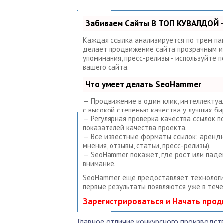
Забиваем Сайты В ТОП КУВАЛДОЙ -
Каждая ссылка анализируется по трем па
делает продвижение сайта прозрачным и п
упоминания, пресс-релизы - используйте
вашего сайта.
Что умеет делать SeoHammer
— Продвижение в один клик, интеллектуа
с высокой степенью качества у лучших би
— Регулярная проверка качества ссылок 
показателей качества проекта.
— Все известные форматы ссылок: арендны
мнения, отзывы, статьи, пресс-релизы).
— SeoHammer покажет, где рост или паде
внимание.
SeoHammer еще предоставляет техноло
первые результаты появляются уже в тече
Зарегистрироваться и Начать про
Главное отличие конкурсного производст