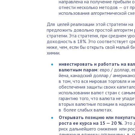
направлена на получение прибыли о
отнести несколько методов — от пр
использования алгоритмической схе
Для целей реализации этой стратегии н
предложить довольно простой алгоритм 
стратегии. Эта стратегия, при среднем у
доходность в 18%. Это соответствует ср
ниже, чем, если бы открыть свой малый б
химии.
инвестировать и работать на ва
валютным парам
: евро / доллар, 
йена, канадский доллар / американ
в том, что вся мировая торговля и
обеспечения защиты своих капитало
использовании валют стран с самы
гарантию того, что валюта не упаде
вторых валютные позиции в надежн
в более слабых валютах.
Открывать позицию или покупать
роста ее курса на 15 — 20 %.
Это 
риск дальнейшего снижения или рос
денежные единицы ограничены в св