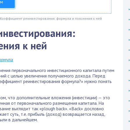
ом
Коэффициент реинвестирования: формула и пояснения к ней
инвестирования:
ения к ней
чения первоначального инвестиционного капитала путем
ий с целью увеличения получаемого дохода. Перед
оэффициент реинвестирования формула?» нужно понять
том, что дополнительные вложения (инвестиции) — это
енная от первоначального размещения капитала. На
ание выглядит так «plough back». «Back» дословно
ает суть, т.е. прибыль (доход) возвращается назад,
были в дальнейшем.