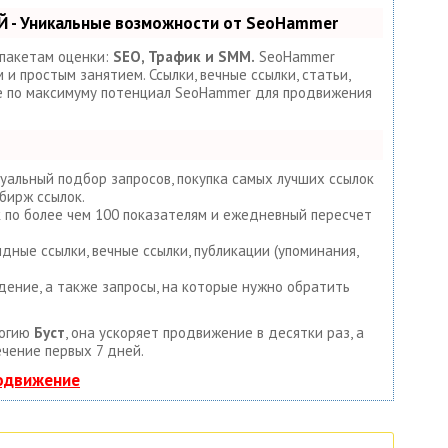
 - Уникальные возможности от SeoHammer
 пакетам оценки:
SEO, Трафик и SMM.
SeoHammer
и простым занятием. Ссылки, вечные ссылки, статьи,
те по максимуму потенциал SeoHammer для продвижения
уальный подбор запросов, покупка самых лучших ссылок
бирж ссылок.
к по более чем 100 показателям и ежедневный пересчет
дные ссылки, вечные ссылки, публикации (упоминания,
дение, а также запросы, на которые нужно обратить
логию
Буст
, она ускоряет продвижение в десятки раз, а
ечение первых 7 дней.
родвижение