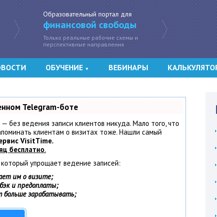
Образовательный портал для
финансовой свободы
Только реальные рабочие схемы и
перспективные направления
ОВОСТИ
ОБУЧЕНИЕ
ВЕБИНАРЫ
КАЛЬКУЛЯТО
▼
енном Telegram-боте
т — без ведения записи клиентов никуда. Мало того, что
напоминать клиентам о визитах тоже. Нашли самый
ервис VisitTime.
яц бесплатно
.
, который упрощает ведение записей:
ает им о визите;
шбэк и предоплаты;
т больше зарабатывать;