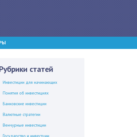
РЫ
Рубрики статей
Инвестиции для начинающих
Понятия об инвестициях
Банковские инвестиции
Валютные стратегии
Венчурные инвестиции
Государство и инвестции