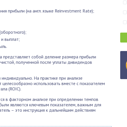
я прибыли (на англ. языке Reinvestment Rate);
(оборотного);
и выплат;
ыль.
а представляет собой деление размера прибыли
 чистой, полученной после уплаты дивидендов
 индивидуально. На практике при анализе
 целесообразно использовать вместе с показателем
ала (ROIC).
тся в факторном анализе при определении темпов
ибыли являются ключевым показателем, важным для
атель – это инструкция к дальнейшим действиям