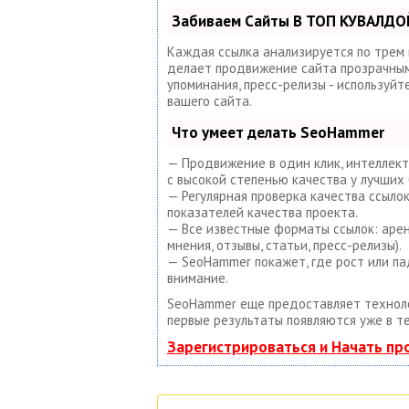
Забиваем Сайты В ТОП КУВАЛДОЙ
Каждая ссылка анализируется по трем
делает продвижение сайта прозрачным 
упоминания, пресс-релизы - используй
вашего сайта.
Что умеет делать SeoHammer
— Продвижение в один клик, интеллект
с высокой степенью качества у лучших 
— Регулярная проверка качества ссыло
показателей качества проекта.
— Все известные форматы ссылок: арен
мнения, отзывы, статьи, пресс-релизы).
— SeoHammer покажет, где рост или па
внимание.
SeoHammer еще предоставляет техно
первые результаты появляются уже в т
Зарегистрироваться и Начать п