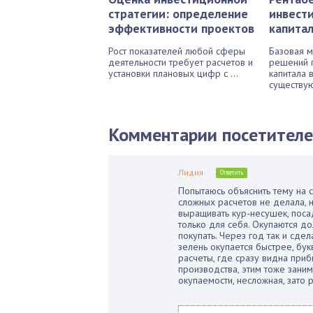
стратегии: определение
инвест
эффективности проектов
капита
Рост показателей любой сферы
Базовая м
деятельности требует расчетов и
решений 
установки плановых цифр с ...
капитала 
существую
Комментарии посетител
Лидия
Ответить
Попытаюсь объяснить тему на 
сложных расчетов не делала, не
выращивать кур-несушек, посад
только для себя. Окупаются до
покупать. Через год так и сдел
зелень окупается быстрее, бу
расчеты, где сразу видна приб
производства, этим тоже зани
окупаемости, несложная, зато 