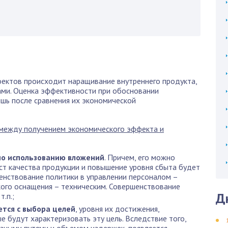
ектов происходит наращивание внутреннего продукта,
ами. Оценка эффективности при обосновании
шь после сравнения их экономической
между получением экономического эффекта и
по использованию вложений
. Причем, его можно
ост качества продукции и повышение уровня сбыта будет
нствование политики в управлении персоналом –
кого оснащения – техническим. Совершенствование
Д
т.п.;
тся с выбора целей
, уровня их достижения,
е будут характеризовать эту цель. Вследствие того,
азными путями и объемом издержек, появляется