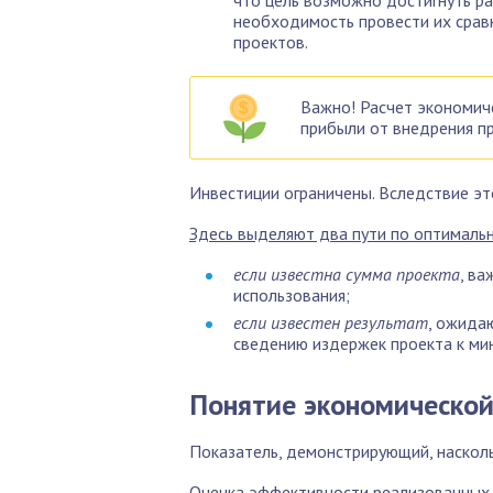
необходимость провести их срав
проектов.
Важно! Расчет экономич
прибыли от внедрения пр
Инвестиции ограничены. Вследствие это
Здесь выделяют два пути по оптималь
если известна сумма проекта
, в
использования;
если известен результат
, ожида
сведению издержек проекта к ми
Понятие экономическо
Показатель, демонстрирующий, насколь
Оценка эффективности реализованных 