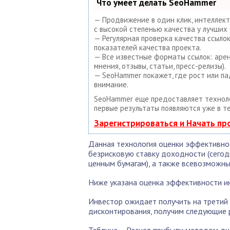
Что умеет делать SeoHammer
— Продвижение в один клик, интеллект
с высокой степенью качества у лучших 
— Регулярная проверка качества ссыло
показателей качества проекта.
— Все известные форматы ссылок: арен
мнения, отзывы, статьи, пресс-релизы).
— SeoHammer покажет, где рост или па
внимание.
SeoHammer еще предоставляет техно
первые результаты появляются уже в т
Зарегистрироваться и Начать п
Данная технология оценки эффективно
безрисковую ставку доходности (сегод
ценным бумагам), а также всевозможны
Ниже указана оценка эффективности и
Инвестор ожидает получить на третий 
дисконтирования, получим следующие р
Таблица – Расчет прибыли методом ди