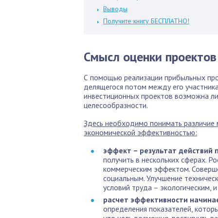
Выводы
Получите книгу БЕСПЛАТНО!
Смысл оценки проектов
С помощью реализации прибыльных про
делящегося потом между его участник
инвестиционных проектов возможна ли
целесообразности.
Здесь необходимо понимать различие 
экономической эффективностью:
эффект – результат действий 
получить в нескольких сферах. Р
коммерческим эффектом. Соверше
социальным. Улучшение техничес
условий труда – экологическим, и 
расчет эффективности начинае
определения показателей, которы
что цель возможно достигнуть р