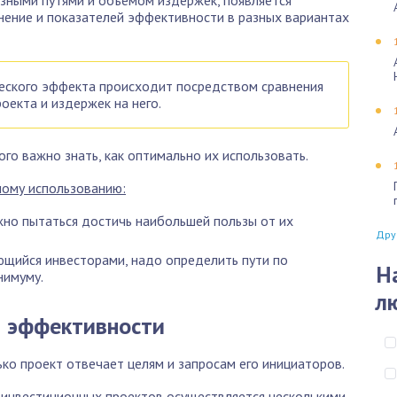
нение и показателей эффективности в разных вариантах
еского эффекта происходит посредством сравнения
оекта и издержек на него.
го важно знать, как оптимально их использовать.
ному использованию:
ажно пытаться достичь наибольшей пользы от их
Дру
ющийся инвесторами, надо определить пути по
Н
нимуму.
л
й эффективности
ко проект отвечает целям и запросам его инициаторов.
инвестиционных проектов осуществляется несколькими