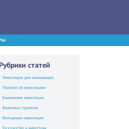
РЫ
Рубрики статей
Инвестиции для начинающих
Понятия об инвестициях
Банковские инвестиции
Валютные стратегии
Венчурные инвестиции
Государство и инвестции