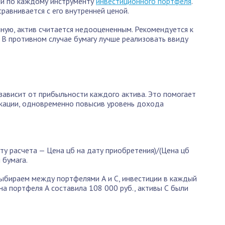
ли по каждому инструменту
инвестиционного портфеля
.
равнивается с его внутренней ценой.
ную, актив считается недооцененным. Рекомендуется к
. В противном случае бумагу лучше реализовать ввиду
ависит от прибыльности каждого актива. Это помогает
икации, одновременно повысив уровень дохода
ту расчета — Цена цб на дату приобретения)/(Цена цб
 бумага.
Выбираем между портфелями А и С, инвестиции в каждый
ена портфеля А составила 108 000 руб., активы С были