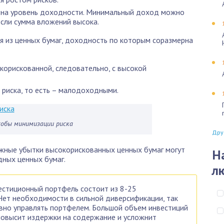
 на уровень доходности. Минимальный доход можно
если сумма вложений высока.
 из ценных бумаг, доходность по которым соразмерна
корискованной, следовательно, с высокой
м риска, то есть – малодоходными.
собы минимизации риска
Дру
жные убытки высокорискованных ценных бумаг могут
Н
ных ценных бумаг.
л
естиционный портфель состоит из 8-25
Нет необходимости в сильной диверсификации, так
ивно управлять портфелем. Большой объем инвестиций
повысит издержки на содержание и усложнит