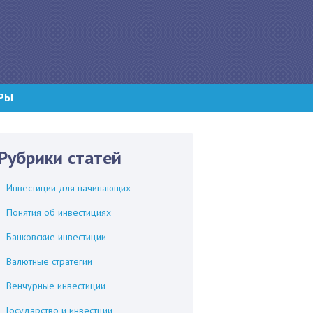
РЫ
Рубрики статей
Инвестиции для начинающих
Понятия об инвестициях
Банковские инвестиции
Валютные стратегии
Венчурные инвестиции
Государство и инвестции