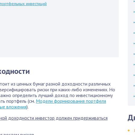
портфельных инвестиций
ходности
тоит из ценных бумаг разной доходности различных
версифицировать риски при каких-либо изменениях. Но
важно определить лучший доход по инвестиционному
ть портфель (см.
Модели формирования портфеля
ные вложения
).
Д
ной доходности инвестор должен придерживаться
 ростом рисков.