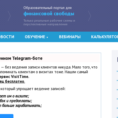
Образовательный портал для
финансовой свободы
Только реальные рабочие схемы и
перспективные направления
ОВОСТИ
ОБУЧЕНИЕ
ВЕБИНАРЫ
КАЛЬКУЛЯТО
▼
енном Telegram-боте
т — без ведения записи клиентов никуда. Мало того, что
напоминать клиентам о визитах тоже. Нашли самый
ервис VisitTime.
яц бесплатно
.
, который упрощает ведение записей:
ает им о визите;
шбэк и предоплаты;
т больше зарабатывать;