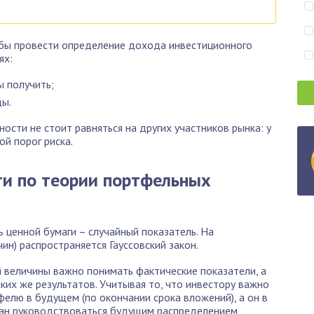
бы провести определение дохода инвестиционного
ях:
ы получить;
ды.
сти не стоит равняться на других участников рынка: у
ой порог риска.
и по теории портфельных
 ценной бумаги – случайный показатель. На
ин) распространяется Гауссовский закон.
 величины важно понимать фактические показатели, а
ких же результатов. Учитывая то, что инвестору важно
елю в будущем (по окончании срока вложений), а он в
зан руководствоваться будущим распределением