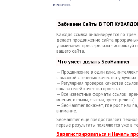
величин.
Забиваем Сайты В ТОП КУВАЛДОЙ
Каждая ссылка анализируется по трем
делает продвижение сайта прозрачным 
упоминания, пресс-релизы - используй
вашего сайта.
Что умеет делать SeoHammer
— Продвижение в один клик, интеллект
с высокой степенью качества у лучших 
— Регулярная проверка качества ссыло
показателей качества проекта.
— Все известные форматы ссылок: арен
мнения, отзывы, статьи, пресс-релизы).
— SeoHammer покажет, где рост или па
внимание.
SeoHammer еще предоставляет техно
первые результаты появляются уже в т
Зарегистрироваться и Начать п