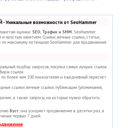
 - Уникальные возможности от SeoHammer
 пакетам оценки:
SEO, Трафик и SMM.
SeoHammer
и простым занятием. Ссылки, вечные ссылки, статьи,
те по максимуму потенциал SeoHammer для продвижения
уальный подбор запросов, покупка самых лучших ссылок
бирж ссылок.
к по более чем 100 показателям и ежедневный пересчет
дные ссылки, вечные ссылки, публикации (упоминания,
дение, а также запросы, на которые нужно обратить
логию
Буст
, она ускоряет продвижение в десятки раз, а
ечение первых 7 дней.
родвижение