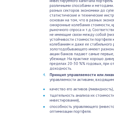
инвестируемого капитала портфель
различными способами и методами.
разных секторов экономики до суп
статистические и технические инст
основан на том, что в разных экон
синхронные колебания стоимости, к
рыночного спроса и т.д. Соответст
не имеющие связи между собой (ни
устойчивости стоимости портфеля 
колебаниям и даже ее стабильного р
золотодобывающего имеют разнонап
акции банков падают самые первые,
убежище. На практике хорошо диве
пределах 20-30 %% годовых, при о
доходность.
Принцип управляемости или ликв
управляемости активами, входящими
качество его активов (ликвидность),
тщательность анализа их стоимости
инвестирования),
способность управляющего (инвест
оптимизации портфеля.