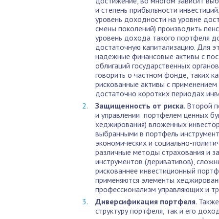
достижение, во многом зависит выб
и степень прибыльности инвестиций
уровень доходности на уровне дост
смены поколений) производить пенс
уровень дохода такого портфеля д
достаточную капитализацию. Для эт
надежные финансовые активы с пос
облигаций государственных органов 
говорить о частном фонде, таких ка
рискованные активы с применением
достаточно коротких периодах инв
Защищенность от риска
. Второй 
и управлении портфелем ценных бум
хеджирования) вложенных инвесторо
выбранными в портфель инструмента
экономических и социально-политич
различные методы страхования и 
инструментов (деривативов), сложны
рискованнее инвестиционный портфе
применяются элементы хеджировани
профессионализм управляющих и тр
Диверсификация портфеля
. Такж
структуру портфеля, так и его дохо