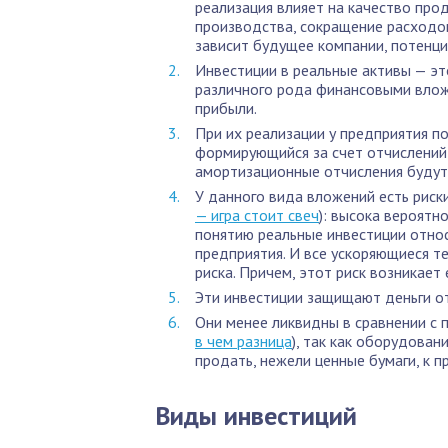
реализация влияет на качество про
производства, сокращение расходов
зависит будущее компании, потенци
Инвестиции в реальные активы — эт
различного рода финансовыми влож
прибыли.
При их реализации у предприятия п
формирующийся за счет отчислений
амортизационные отчисления будут
У данного вида вложений есть риски
— игра стоит свеч
): высока вероятн
понятию реальные инвестиции относ
предприятия. И все ускоряющиеся т
риска. Причем, этот риск возникает
Эти инвестиции защищают деньги о
Они менее ликвидны в сравнении с 
в чем разница
), так как оборудова
продать, нежели ценные бумаги, к п
Виды инвестиций