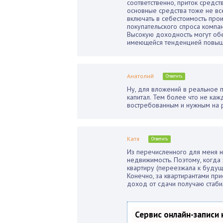
соответственно, приток средст
основные средства тоже не в
включать в себестоимость прои
покупательского спроса компа
Высокую доходность могут обе
имеющейся тенденцией повыше
Анатолий
Ответить
Ну, для вложений в реальное
капитал. Тем более что не ка
востребованным и нужным на 
Катя
Ответить
Из перечисленного для меня н
недвижимость. Поэтому, когд
квартиру (переезжала к будущ
Конечно, за квартирантами прис
доход от сдачи получаю стаби
Сервис онлайн-записи