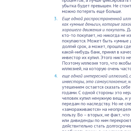
процентов, а лучше фиксировать 
убытка будет превышен. Не стоит
можно потерять еще больше.
Еще одной распространенной иллю
как «умные деньги», которые захо
хорошего движения и покупать
. 
кто-то покупает, но никогда не 
покупаются. Может быть «умные д
долгий срок, а может, прошла сд
какой-нибудь банк, принял в кач
инвестор их купил. Этого никто не
Поэтому иллюзия того, что якобы
иллюзией, на которую очень част
еще одной интересной иллюзией,
инвесторы, это самоуспокоение
, 
утешением остается сказать себе 
годами. С одной стороны это нер
человек купил ненужную вещь, и у
передам по наследству. Но не сл
«замораживаются» на неопределе
пользу. Во – вторых, не факт, чт
или дивиденды по ним перекроют 
действительно стать долгосрочн