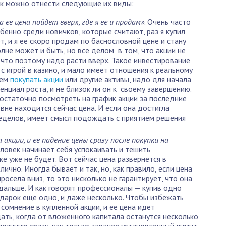
ек можно отнести следующие их виды:
а ее цена пойдет вверх, где я ее и продам»
. Очень часто
енно среди новичков, которые считают, раз я купил
т, и я ее скоро продам по баснословной цене и стану
лне может и быть, но все делом в том, что акции не
и что поэтому надо расти вверх. Такое инвестирование
с игрой в казино, и мало имеет отношения к реальному
чем
покупать акции
или другие активы, надо для начала
енциал роста, и не близок ли он к своему завершению.
остаточно посмотреть на график акции за последние
овне находится сейчас цена. И если она достигла
ределов, имеет смысл подождать с приятием решения
акции, и ее падение цены сразу после покупки на
ловек начинает себя успокаивать и тешить
 уже не будет. Вот сейчас цена развернется в
лично. Иногда бывает и так, но, как правило, если цена
просела вниз, то это нисколько не гарантирует, что она
альше. И как говорят профессионалы — купив одно
дарок еще одно, и даже несколько. Чтобы избежать
сомнение в купленной акции, и ее цена идет
ать, когда от вложенного капитала останутся несколько