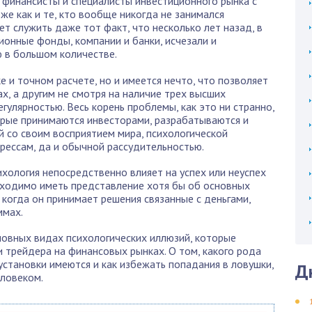
 финансисты и специалисты инвестиционного рынка с
же как и те, кто вообще никогда не занимался
т служить даже тот факт, что несколько лет назад, в
ионные фонды, компании и банки, исчезали и
 в большом количестве.
е и точном расчете, но и имеется нечто, что позволяет
х, а другим не смотря на наличие трех высших
гулярностью. Весь корень проблемы, как это ни странно,
орые принимаются инвесторами, разрабатываются и
 со своим восприятием мира, психологической
рессам, да и обычной рассудительностью.
ихология непосредственно влияет на успех или неуспех
бходимо иметь представление хотя бы об основных
 когда он принимает решения связанные с деньгами,
ммах.
новных видах психологических иллюзий, которые
и трейдера на финансовых рынках. О том, какого рода
установки имеются и как избежать попадания в ловушки,
Д
еловеком.