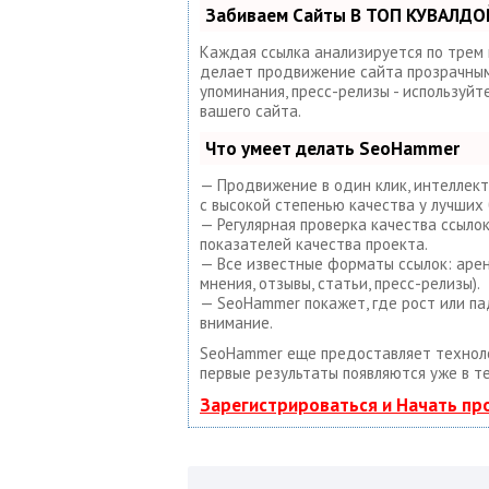
Забиваем Сайты В ТОП КУВАЛДОЙ
Каждая ссылка анализируется по трем
делает продвижение сайта прозрачным 
упоминания, пресс-релизы - используй
вашего сайта.
Что умеет делать SeoHammer
— Продвижение в один клик, интеллект
с высокой степенью качества у лучших 
— Регулярная проверка качества ссыло
показателей качества проекта.
— Все известные форматы ссылок: арен
мнения, отзывы, статьи, пресс-релизы).
— SeoHammer покажет, где рост или па
внимание.
SeoHammer еще предоставляет техно
первые результаты появляются уже в т
Зарегистрироваться и Начать п