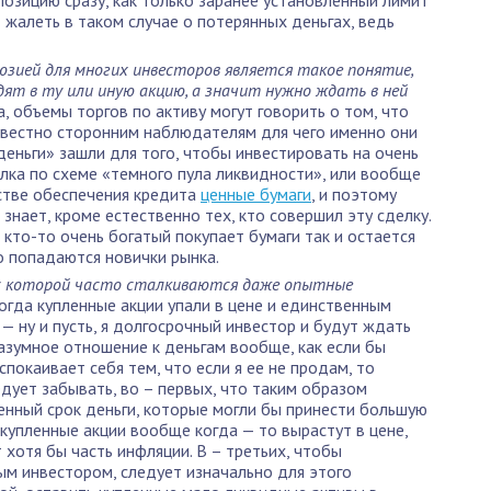
позицию сразу, как только заранее установленный лимит
 жалеть в таком случае о потерянных деньгах, ведь
зией для многих инвесторов является такое понятие,
дят в ту или иную акцию, а значит нужно ждать в ней
Да, объемы торгов по активу могут говорить о том, что
известно сторонним наблюдателям для чего именно они
еньги» зашли для того, чтобы инвестировать на очень
елка по схеме «темного пула ликвидности», или вообще
естве обеспечения кредита
ценные бумаги
, и поэтому
 знает, кроме естественно тех, кто совершил эту сделку.
 кто-то очень богатый покупает бумаги так и остается
о попадаются новички рынка.
 с которой часто сталкиваются даже опытные
когда купленные акции упали в цене и единственным
— ну и пусть, я долгосрочный инвестор и будут ждать
азумное отношение к деньгам вообще, как если бы
спокаивает себя тем, что если я ее не продам, то
едует забывать, во – первых, что таким образом
нный срок деньги, которые могли бы принести большую
о купленные акции вообще когда — то вырастут в цене,
хотя бы часть инфляции. В – третьих, чтобы
ым инвестором, следует изначально для этого