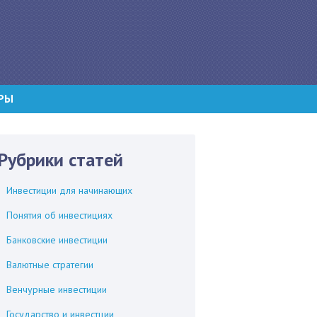
РЫ
Рубрики статей
Инвестиции для начинающих
Понятия об инвестициях
Банковские инвестиции
Валютные стратегии
Венчурные инвестиции
Государство и инвестции