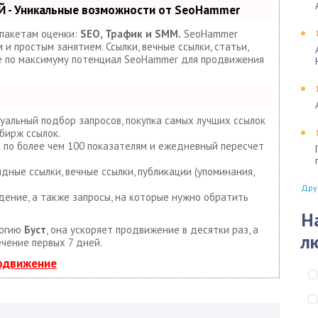
 - Уникальные возможности от SeoHammer
 пакетам оценки:
SEO, Трафик и SMM.
SeoHammer
и простым занятием. Ссылки, вечные ссылки, статьи,
те по максимуму потенциал SeoHammer для продвижения
уальный подбор запросов, покупка самых лучших ссылок
бирж ссылок.
к по более чем 100 показателям и ежедневный пересчет
дные ссылки, вечные ссылки, публикации (упоминания,
Дру
дение, а также запросы, на которые нужно обратить
Н
логию
Буст
, она ускоряет продвижение в десятки раз, а
л
ечение первых 7 дней.
родвижение