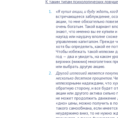
К таким типам психологических ловуш
«Я купил акции, и буду ждать, когд
встречающееся заблуждение, особ
акции, то мне обязательно повезе
очень богатым. Такой вариант впо
знают, что именно вы ее купили 
наугад или наудачу вполне схоже 
управлению капиталом. Прежде 
хотя бы определить, какой ее пот
Чтобы избежать такой иллюзии д
год — два и увидеть, на каком ур
верхних (нижних) многолетних п
или выбрать другую акцию.
Другой иллюзией является покупка 
несколько десятков процентов.
Че
иллюзорными надеждами, что хуже
обратную сторону, и все будет от
акции или другого актива сильно 
не может продолжить движение д
«дно» цены, можно получить в по
такого самообмана, если имеется 
неудержимо вниз, то не нужно жд