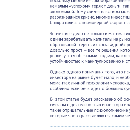
поскольку многие высокообразованные
немалым «успехом» теряют деньги, так 
экономикой. Тому свидетельством може
разразившийся кризис, многие инвестиц
банкротились с неимоверной скоростью
Значит все дело не только в математик
одним зарабатывать капиталы на рынка
образований терять их с «завидной» ре
довольно прост — все те решения, кот
реализуются обычными людьми, каждый
устойчивостью к манипулированию и ст
Однако одного понимания того, что пс
инвестора на рынке будет мало, и нео
моментах личной психологии человека,
особенно если речь идет о больших су
В этой статье будет рассказано об ос
связаны с деятельностью инвестора ил
такие отрицательные психологические 
которые часто расставляются самим ч