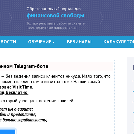
Образовательный портал для
финансовой свободы
Только реальные рабочие схемы и
перспективные направления
ОВОСТИ
ОБУЧЕНИЕ
ВЕБИНАРЫ
КАЛЬКУЛЯТО
▼
енном Telegram-боте
т — без ведения записи клиентов никуда. Мало того, что
напоминать клиентам о визитах тоже. Нашли самый
ервис VisitTime.
яц бесплатно
.
, который упрощает ведение записей:
ает им о визите;
шбэк и предоплаты;
т больше зарабатывать;