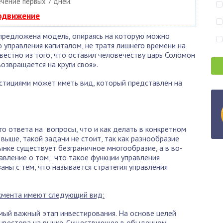
ечение первых 7 дней.
родвижение
 предложена модель, опираясь на которую можно
 управления капиталом, не тратя лишнего времени на
звестно из того, что оставил человечеству царь Соломон
возвращается на круги своя».
стициями может иметь вид, который представлен на
го ответа на вопросы, что и как делать в конкретном
ь выше, такой задачи не стоит, так как разнообразие
ынке существует безграничное многообразие, а в во-
авление о том, что такое функции управления
аны с тем, что называется стратегия управления
жмента имеют следующий вид:
амый важный этап инвестирования. На основе целей
инвестора на рынке. Существующее в обыденном