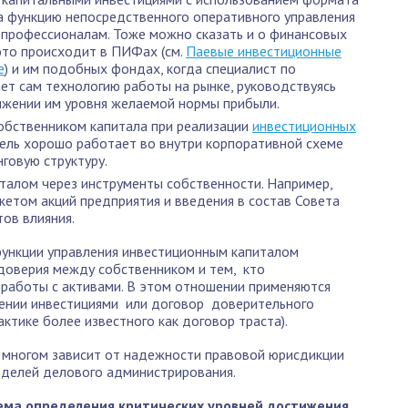
да функцию непосредственного оперативного управления
 профессионалам. Тоже можно сказать и о финансовых
это происходит в ПИФах (см.
Паевые инвестиционные
е
) и им подобных фондах, когда специалист по
ет сам технологию работы на рынке, руководствуясь
ижении им уровня желаемой нормы прибыли.
обственником капитала при реализации
инвестиционных
одель хорошо работает во внутри корпоративной схеме
говую структуру.
талом через инструменты собственности. Например,
етом акций предприятия и введения в состав Совета
ов влияния.
функции управления инвестиционным капиталом
доверия между собственником и тем, кто
 работы с активами. В этом отношении применяются
лении инвестициями или договор доверительного
ктике более известного как договор траста).
о многом зависит от надежности правовой юрисдикции
оделей делового администрирования.
ема определения критических уровней достижения