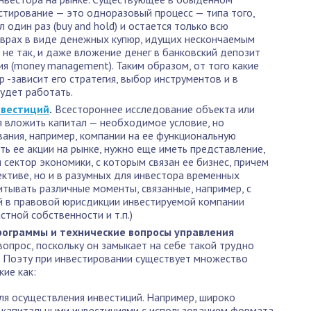
стирование — это одноразовый процесс — типа того,
 один раз (buy and hold) и остается только всю
аврах в виде денежных купюр, идущих нескончаемым
 не так, и даже вложение денег в банковский депозит
я (money management). Таким образом, от того какие
 -зависит его стратегия, выбор инструментов и в
будет работать.
нвестиций
.
Всестороннее исследование объекта или
я вложить капитал — необходимое условие, но
ания, например, компании на ее функциональную
ть ее акции на рынке, нужно еще иметь представление,
 сектор экономики, с которым связан ее бизнес, причем
ективе, но и в разумных для инвестора временных
итывать различные моменты, связанные, например, с
 в правовой юрисдикции инвестируемой компании
стной собственности и т.п.)
ограммы и технические вопросы управления
опрос, поскольку он замыкает на себе такой трудно
. Поэту при инвестировании существует множество
кие как:
ля осуществления инвестиций. Например, широко
 капитальными инвестициями с использованием формата