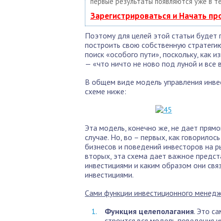
первые результаты появляются уже в т
Зарегистрироваться и Начать п
Поэтому для целей этой статьи будет
построить свою собственную стратегию
поиск «особого пути», поскольку, как и
— «что ничто не ново под луной и все 
В общем виде модель управления инве
схеме ниже:
Эта модель, конечно же, не дает прямо
случае. Но, во – первых, как говорилос
бизнесов и поведений инвесторов на р
вторых, эта схема дает важное предст
инвестициями и каким образом они связ
инвестициями.
Сами функции инвестиционного менед
Функция целеполагания
. Это с
строится вся модель поведения 