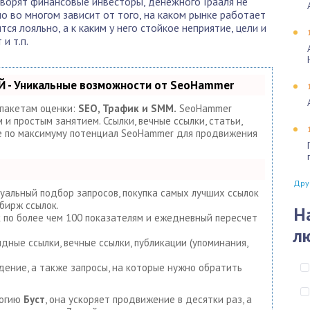
оворят финансовые инвесторы, денежного Грааля не
тно во многом зависит от того, на каком рынке работает
тся лояльно, а к каким у него стойкое неприятие, цели и
и т.п.
 - Уникальные возможности от SeoHammer
 пакетам оценки:
SEO, Трафик и SMM.
SeoHammer
и простым занятием. Ссылки, вечные ссылки, статьи,
те по максимуму потенциал SeoHammer для продвижения
Дру
уальный подбор запросов, покупка самых лучших ссылок
бирж ссылок.
Н
к по более чем 100 показателям и ежедневный пересчет
л
дные ссылки, вечные ссылки, публикации (упоминания,
дение, а также запросы, на которые нужно обратить
логию
Буст
, она ускоряет продвижение в десятки раз, а