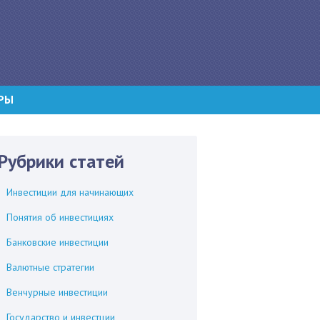
РЫ
Рубрики статей
Инвестиции для начинающих
Понятия об инвестициях
Банковские инвестиции
Валютные стратегии
Венчурные инвестиции
Государство и инвестции