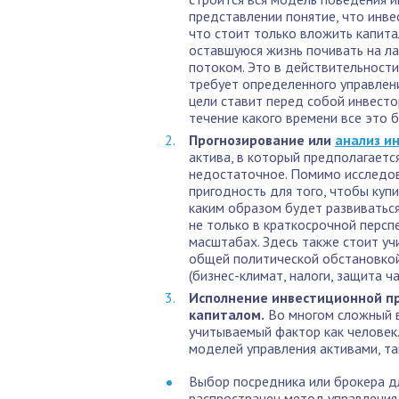
представлении понятие, что инве
что стоит только вложить капитал
оставшуюся жизнь почивать на л
потоком. Это в действительности
требует определенного управлени
цели ставит перед собой инвестор
течение какого времени все это 
Прогнозирование или
анализ и
актива, в который предполагаетс
недостаточное. Помимо исследов
пригодность для того, чтобы купи
каким образом будет развиваться
не только в краткосрочной персп
масштабах. Здесь также стоит уч
общей политической обстановкой
(бизнес-климат, налоги, защита ча
Исполнение инвестиционной пр
капиталом.
Во многом сложный в
учитываемый фактор как человек
моделей управления активами, та
Выбор посредника или брокера д
распространен метод управления