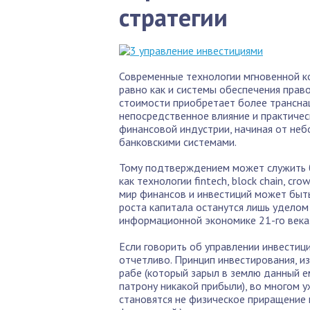
стратегии
Современные технологии мгновенной к
равно как и системы обеспечения прав
стоимости приобретает более транснац
непосредственное влияние и практичес
финансовой индустрии, начиная от не
банковскими системами.
Тому подтверждением может служить б
как технологии fintech, block chain, cro
мир финансов и инвестиций может быт
роста капитала останутся лишь уделом
информационной экономике 21-го века
Если говорить об управлении инвестиц
отчетливо. Принцип инвестирования, и
рабе (который зарыл в землю данный ем
патрону никакой прибыли), во многом 
становятся не физическое приращение 