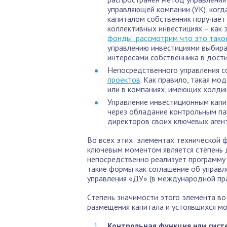
управляющей компании (УК), ког
капиталом собственник поручает
коллективных инвестициях – как 
фонды: рассмотрим что это тако
управлению инвестициями выбира
интересами собственника в дост
Непосредственного управления с
проектов
. Как правило, такая м
или в компаниях, имеющих холдин
Управление инвестиционным капи
через обладание контрольным пак
директоров своих ключевых агент
Во всех этих элементах технической 
ключевым моментом является степень 
непосредственно реализует программу
такие формы как соглашение об управ
управления «ДУ» (в международной пра
Степень значимости этого элемента в
размещения капитала и устоявшихся м
Контрольная функция или сист