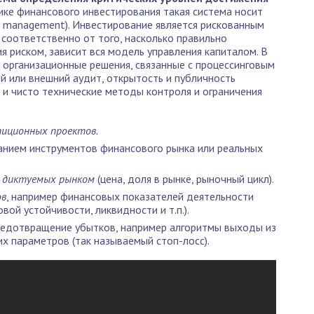
тике финансового инвестирования такая система носит
sk management). Инвестирование является рискованным
соответственно от того, насколько правильно
я риском, зависит вся модель управления капиталом. В
 организационные решения, связанные с процессинговым
й или внешний аудит, открытость и публичность
к и чисто технические методы контроля и ограничения
иционных проектов.
анием инструментов финансового рынка или реальных
й диктуемых рынком
(цена, доля в рынке, рыночный цикл).
ов
, например финансовых показателей деятельности
ой устойчивости, ликвидности и т.п.).
предотвращение убытков, например алгоритмы выходы из
их параметров (так называемый стоп-лосс).