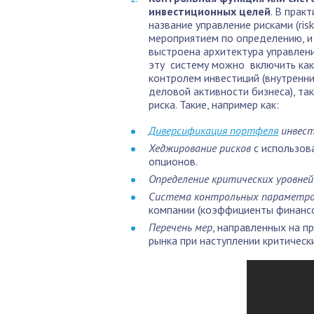
инвестиционных целей
. В прак
название управление рисками (ri
мероприятием по определению, и 
выстроена архитектура управлени
эту систему можно включить как
контролем инвестиций (внутренни
деловой активности бизнеса), та
риска. Такие, например как:
Диверсификация портфеля
инвест
Хеджирование рисков
с использов
опционов.
Определение критических уровне
Система контрольных параметр
компании (коэффициенты финансов
Перечень мер
, направленных на 
рынка при наступлении критическ