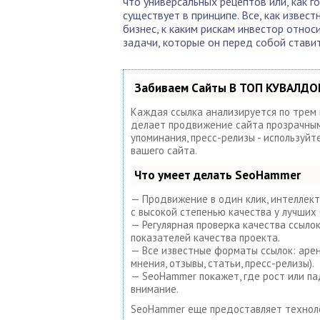
что универсальных рецептов или, как г
существует в принципе. Все, как извес
бизнес, к каким рискам инвестор относи
задачи, которые он перед собой ставит 
Забиваем Сайты В ТОП КУВАЛДОЙ
Каждая ссылка анализируется по трем
делает продвижение сайта прозрачным 
упоминания, пресс-релизы - используй
вашего сайта.
Что умеет делать SeoHammer
— Продвижение в один клик, интеллект
с высокой степенью качества у лучших 
— Регулярная проверка качества ссыло
показателей качества проекта.
— Все известные форматы ссылок: арен
мнения, отзывы, статьи, пресс-релизы).
— SeoHammer покажет, где рост или па
внимание.
SeoHammer еще предоставляет техно