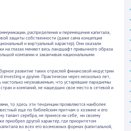
оммуникации, распределения и перемещения капитала,
овой защиты собственности (даже сама концепция
иональный и виртуальный характер). Они оказали
ки на глазах меняют весь ландшафт привычного образа
большой компании и заканчивая национальными
урное развитие таких отраслей финансовой индустрии
wd investing и другие. Практически через несколько лет,
ь настолько неузнаваемым, что устаревшие парадигмы
 стран и компаний, не нашедших свое место в сетевой и
.
иями, то здесь эти тенденции проявляются наиболее
звестный еще по библейским притчам о хозяине и его
у талант серебра, не принеся ни себе, ни своему
уже приобрел другой характер, где приоритетом
капитала во всех его возможных формах (капитальной,