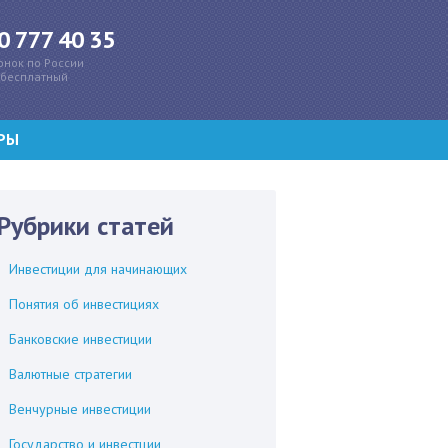
0 777 40 35
онок по России
бесплатный
РЫ
Рубрики статей
Инвестиции для начинающих
Понятия об инвестициях
Банковские инвестиции
Валютные стратегии
Венчурные инвестиции
Государство и инвестции