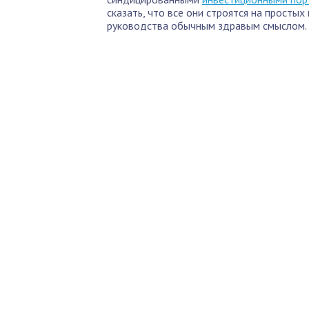
сказать, что все они строятся на просты
руководства обычным здравым смыслом.
По
Б
Как 
нед
Пол