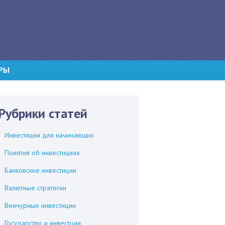
РЫ
Рубрики статей
Инвестиции для начинающих
Понятия об инвестициях
Банковские инвестиции
Валютные стратегии
Венчурные инвестиции
Государство и инвестции