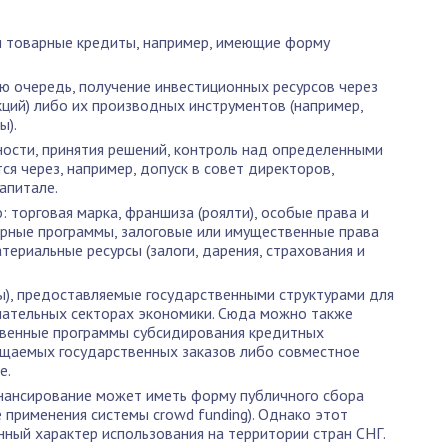
 и товарные кредиты, например, имеющие форму
ую очередь, получение инвестиционных ресурсов через
акций) либо их производных инструментов (например,
ы).
ности, принятия решений, контроль над определенными
ся через, например, допуск в совет директоров,
апитале.
: торговая марка, франшиза (роялти), особые права и
ерные программы, залоговые или имущественные права
териальные ресурсы (залоги, дарения, страхования и
ы), предоставляемые государственными структурами для
лательных секторах экономики. Сюда можно также
твенные программы субсидирования кредитных
ещаемых государственных заказов либо совместное
е.
нансирование может иметь форму публичного сбора
е применения системы crowd funding). Однако этот
ный характер использования на территории стран СНГ.