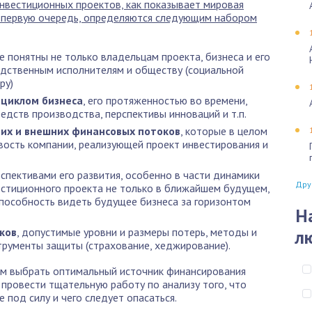
нвестиционных проектов, как показывает мировая
 в первую очередь, определяются следующим набором
е понятны не только владельцам проекта, бизнеса и его
едственным исполнителям и обществу (социальной
ру)
 циклом бизнеса
, его протяженностью во времени,
дств производства, перспективы инноваций и т.п.
их и внешних финансовых потоков
, которые в целом
ость компании, реализующей проект инвестирования и
рспективами его развития, особенно в части динамики
Дру
вестиционного проекта не только в ближайшем будущем,
способность видеть будущее бизнеса за горизонтом
Н
сков
, допустимые уровни и размеры потерь, методы и
л
трументы защиты (страхование, хеджирование).
чем выбрать оптимальный источник финансирования
провести тщательную работу по анализу того, что
 под силу и чего следует опасаться.