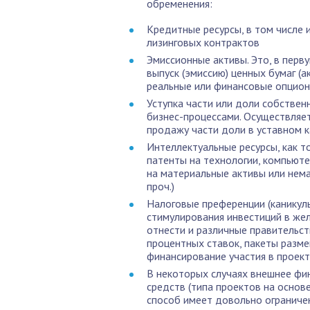
обременения:
Кредитные ресурсы, в том числе
лизинговых контрактов
Эмиссионные активы. Это, в перв
выпуск (эмиссию) ценных бумаг (
реальные или финансовые опцион
Уступка части или доли собствен
бизнес-процессами. Осуществляет
продажу части доли в уставном к
Интеллектуальные ресурсы, как то
патенты на технологии, компьют
на материальные активы или нема
проч.)
Налоговые преференции (каникул
стимулирования инвестиций в же
отнести и различные правительс
процентных ставок, пакеты разм
финансирование участия в проект
В некоторых случаях внешнее фи
средств (типа проектов на основ
способ имеет довольно ограничен