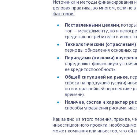
Источники и методы финансирования и
деловая практика, во многом, если не
факторов:
Поставленными целями
, которы
топ — менеджменту, но и непоср
среде как потребителю и инвесто
Технологическим (отраслевым)
периоды обновления основных сре
Периодами (циклами) внутренн
определяют финансовую устойчив
ее кредитоспособность.
Общей ситуацией на рынке
, пе
спроса на продукцию (услуги) ин
но и в дальнейшей перспективе (
времени).
Наличие, состав и характер ри
способы управления рисками, инс
Как видно из этого перечня, прежде, 
инвестиционного проекта, необходимо 
может компания или инвестор, что ей не