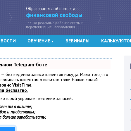
Образовательный портал для
финансовой свободы
Только реальные рабочие схемы и
перспективные направления
ОВОСТИ
ОБУЧЕНИЕ
ВЕБИНАРЫ
КАЛЬКУЛЯТО
▼
енном Telegram-боте
т — без ведения записи клиентов никуда. Мало того, что
напоминать клиентам о визитах тоже. Нашли самый
ервис VisitTime.
яц бесплатно
.
, который упрощает ведение записей:
ает им о визите;
шбэк и предоплаты;
т больше зарабатывать;