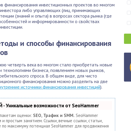
ов финансирования инвестиционных проектов во многом
 инвестора либо управляющих (лиц, принимающих
тенции (знаний и опыта) в вопросах сектора рынка (где
 особенностей и информированности о свойствах
инвестиции.
етоды и способы финансирования
тов
юю четверть века во многом стало приобретать новые
и технологиями бизнеса, появлением новых рынков,
ебительского спроса. В общем виде, для чисто
тиционного финансирования можно разделить на две
нутренние источники финансирования инвестиций
).
 - Уникальные возможности от SeoHammer
 пакетам оценки:
SEO, Трафик и SMM.
SeoHammer
и простым занятием. Ссылки, вечные ссылки, статьи,
те по максимуму потенциал SeoHammer для продвижения