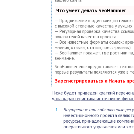
вашего сайта.
Что умеет делать SeoHammer
— Продвижение в один клик, интеллект
с высокой степенью качества у лучших 
— Регулярная проверка качества ссыло
показателей качества проекта.
— Все известные форматы ссылок: арен
мнения, отзывы, статьи, пресс-релизы).
— SeoHammer покажет, где рост или па
внимание.
SeoHammer еще предоставляет техно
первые результаты появляются уже в т
Зарегистрироваться и Начать п
Ниже будет приведен краткий перечень
дана характеристика источников фина
Внутренние или собственные рес
инвестиционного проекта являют
ресурсы, принадлежащие компании
оперативного управления или хозя