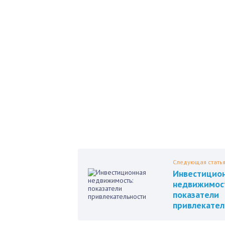
Б
Как 
нед
Пол
Следующая стать
Инвестицио
недвижимос
показатели
привлекател