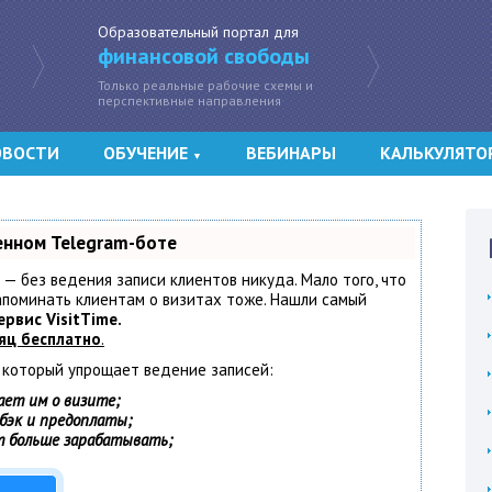
Образовательный портал для
финансовой свободы
Только реальные рабочие схемы и
перспективные направления
ОВОСТИ
ОБУЧЕНИЕ
ВЕБИНАРЫ
КАЛЬКУЛЯТО
▼
енном Telegram-боте
т — без ведения записи клиентов никуда. Мало того, что
напоминать клиентам о визитах тоже. Нашли самый
ервис VisitTime.
яц бесплатно
.
, который упрощает ведение записей:
ает им о визите;
шбэк и предоплаты;
т больше зарабатывать;