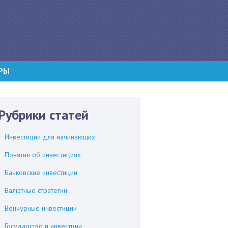
РЫ
Рубрики статей
Инвестиции для начинающих
Понятия об инвестициях
Банковские инвестиции
Валютные стратегии
Венчурные инвестиции
Государство и инвестции