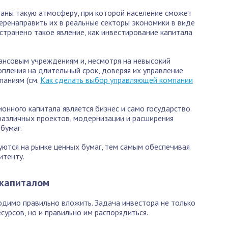
раны такую атмосферу, при которой население сможет
перенаправить их в реальные секторы экономики в виде
странено такое явление, как инвестирование капитала
ансовым учреждениям и, несмотря на невысокий
пления на длительный срок, доверяя их управление
паниям (см.
Как сделать выбор управляющей компании
нного капитала является бизнес и само государство.
различных проектов, модернизации и расширения
бумаг.
ются на рынке ценных бумаг, тем самым обеспечивая
итенту.
 капиталом
одимо правильно вложить. Задача инвестора не только
сурсов, но и правильно им распорядиться.