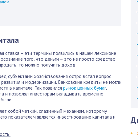
талом
итала
ая ставка – эти термины появились в нашем лексиконе
осознание того, что деньги – это не просто средство
 продать, то можно получить доход.
ред субъектами хозяйствования остро встал вопрос
 развития и модернизации. Банковские кредиты не могли
сти в капитале. Так появился
рынок ценных бумаг
,
ла и позволял инвесторам вкладывать временно
ибыли.
яет собой четкий, слаженный механизм, которому
 его показателем является инвестирование капитала и
Д
ость: