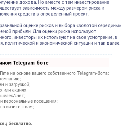
олучение дохода. Но вместе с тем инвестирование
 Существует зависимость между размером риска и
ложения средств в определенный проект.
равильной оценке рисков и выбора «золотой середины»
емой прибыли. Для оценки риска используют
ного, инвесторы их используют на свое усмотрение, в
я, политической и экономической ситуации и так далее.
енном Telegram-боте
tTime на основе вашего собственного Telegram-бота:
 компанию;
м и загрузкой;
х или акциях;
ошелек/счет;
 и персональные посещения;
 о визите к вам;
сяц бесплатно.