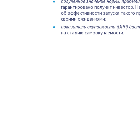
полученное значение нормы прибыли 
гарантировано получит инвестор. Н
об эффективности запуска такого п
своими ожиданиями;
показатель окупаемости (DPP) дает
на стадию самоокупаемости.
По
Б
Как 
нед
Пол