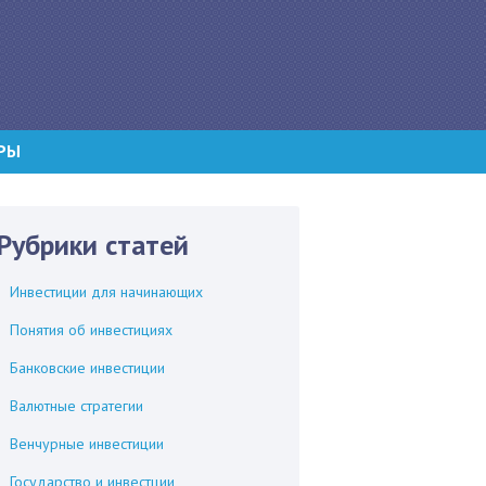
РЫ
Рубрики статей
Инвестиции для начинающих
Понятия об инвестициях
Банковские инвестиции
Валютные стратегии
Венчурные инвестиции
Государство и инвестции