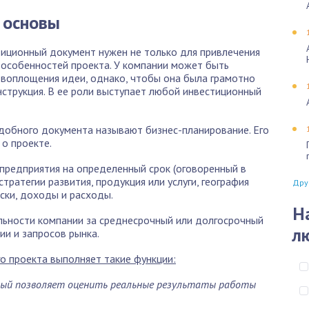
 основы
стиционный документ нужен не только для привлечения
и особенностей проекта. У компании может быть
 воплощения идеи, однако, чтобы она была грамотно
струкция. В ее роли выступает любой инвестиционный
добного документа называют бизнес-планирование. Его
о проекте.
 предприятия на определенный срок (оговоренный в
стратегии развития, продукция или услуги, география
Дру
ски, доходы и расходы.
Н
льности компании за среднесрочный или долгосрочный
л
и и запросов рынка.
го проекта выполняет такие функции:
ый позволяет оценить реальные результаты работы