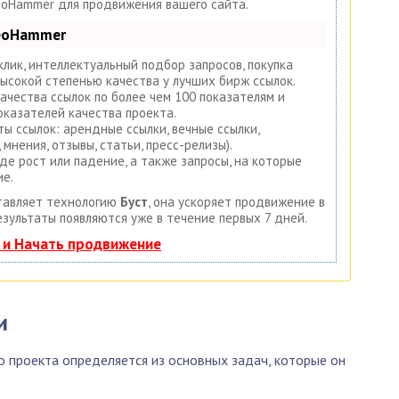
eoHammer для продвижения вашего сайта.
SeoHammer
лик, интеллектуальный подбор запросов, покупка
высокой степенью качества у лучших бирж ссылок.
ачества ссылок по более чем 100 показателям и
казателей качества проекта.
ы ссылок: арендные ссылки, вечные ссылки,
 мнения, отзывы, статьи, пресс-релизы).
де рост или падение, а также запросы, на которые
ие.
тавляет технологию
Буст
, она ускоряет продвижение в
езультаты появляются уже в течение первых 7 дней.
 и Начать продвижение
и
о проекта определяется из основных задач, которые он