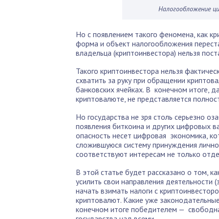
Налогообложение ц
Но с появлением такого феномена, как кр
форма и объект налогообложения переста
владельца (криптоинвестора) нельзя поста
Такого криптоинвестора нельзя фактически
схватить за руку при обращении криптова
банковских ячейках. В конечном итоге, д
криптовалюте, не представляется полно
Но государства не зря столь серьезно оз
появления биткоина и других цифровых ва
опасность несет цифровая экономика, ко
сложившуюся систему принуждения личност
соответствуют интересам не только отдел
В этой статье будет рассказано о том, к
усилить свои направления деятельности 
начать взимать налоги с криптоинвесторо
криптовалют. Какие уже законодательные
конечном итоге победителем — свободна
государства над всеми.