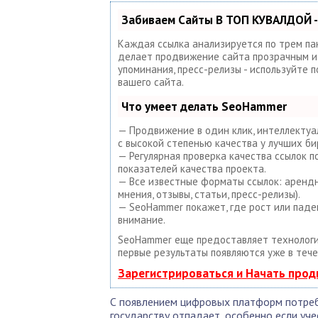
Забиваем Сайты В ТОП КУВАЛДОЙ -
Каждая ссылка анализируется по трем па
делает продвижение сайта прозрачным и п
упоминания, пресс-релизы - используйте
вашего сайта.
Что умеет делать SeoHammer
— Продвижение в один клик, интеллектуа
с высокой степенью качества у лучших би
— Регулярная проверка качества ссылок 
показателей качества проекта.
— Все известные форматы ссылок: арендны
мнения, отзывы, статьи, пресс-релизы).
— SeoHammer покажет, где рост или паде
внимание.
SeoHammer еще предоставляет техноло
первые результаты появляются уже в тече
Зарегистрироваться и Начать про
С появлением цифровых платформ потреб
государству отпадает, особенно если уче