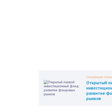
Б
Как 
нед
Пол
Следующая стать
Открытый п
инвестицио
развитие ф
рынков