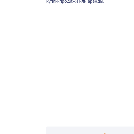
купли-продажи или аренды.
По
Б
Как 
нед
Пол