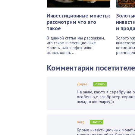
Инвестиционные монеты:
Золоты
рассмотрим что это
инвест
такое
и прод
В данной статье мы расскажем,
Золото уж
что такое инвестиционные
инвесторо
монеты, как эффективно
возможны
использовать ...
размещени
Комментарии посетител
Дарья
Ответить
Не знаю, как-то я серебру не 
особенно,е лси брокер хороши
вклад в ювелирку ))
Burg
Ответить
Кроме инвестиционных монет е
монеты из серебра. Каждая та