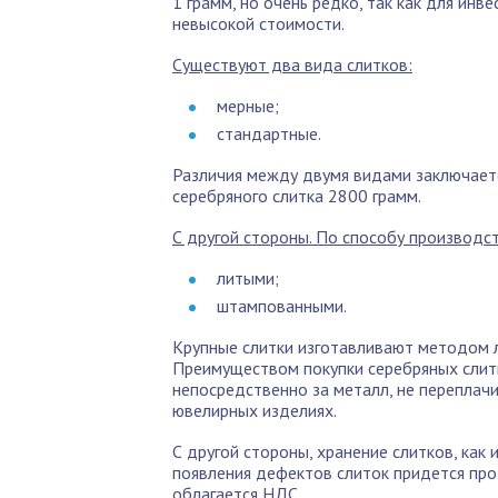
1 грамм, но очень редко, так как для инв
невысокой стоимости.
Существуют два вида слитков:
мерные;
стандартные.
Различия между двумя видами заключаетс
серебряного слитка 2800 грамм.
С другой стороны. По способу производс
литыми;
штампованными.
Крупные слитки изготавливают методом л
Преимуществом покупки серебряных слитк
непосредственно за металл, не переплачи
ювелирных изделиях.
С другой стороны, хранение слитков, как
появления дефектов слиток придется про
облагается НДС.