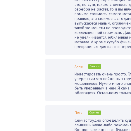
это, по сути, только стоимость
серебра не растет, то и вы ни
помимо стоимости самого метал
правило, эта стоимость с года
выпускаются малым, ограниче
такой же монеты не проводится.
коллекционной стоимости. Даж
не увеличивается, юбилейная 
металла. А кроме сугубо фина
превратиться для вас в интере
Анна
Ответить
Инвестировать очень просто. 
уверенным что пойдешь в гору
мошенников. Нужно много знат
быть уверенным в нем. Я сама 
облигациях. Остальному только
Петр
Ответить
Сейчас трудно определить куд
слышишь какие-либо рекоменд
Вот про какие ценные бумаги