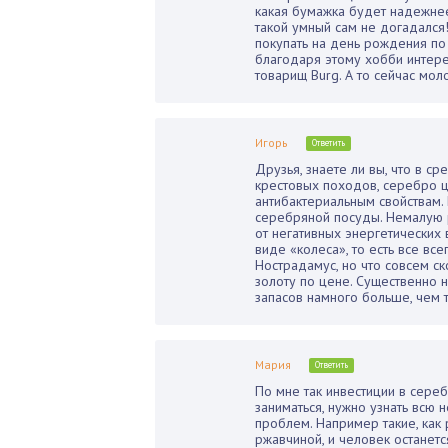
какая бумажка будет надежнее
такой умный сам не догадался
покупать на день рождения по 
благодаря этому хобби интере
товарищ Burg. А то сейчас мо
Игорь
Ответить
Друзья, знаете ли вы, что в 
крестовых походов, серебро ц
антибактериальным свойствам. 
серебряной посуды. Немалую р
от негативных энергетических 
виде «колеса», то есть все вс
Нострадамус, но что совсем ск
золоту по цене. Существенно н
запасов намного больше, чем 
Мария
Ответить
По мне так инвестиции в сере
заниматься, нужно узнать всю
проблем. Например такие, как 
ржавчиной, и человек останет