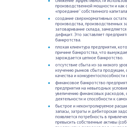
снижение эффективности использов
производственной мощности и как с
«проедание” собственного капитала
создание сверхнормативных остатк
производства, производственных за
затоваривание склада, замедляется
дефицит. Это заставляет предприят
банкротства.
плохая клиентура предприятия, кото
причине банкротства, что вынуждае
зарождается цепное банкротство.
отсутствие сбыта из-за низкого ур
изучению рынков сбыта продукции,
качества и конкурентоспособности 
финансовое банкротство предприят
предприятия на невыгодных условиях
увеличению финансовых расходов, 
деятельности и способности к сам
быстрое и неконтролируемое расшир
запасы, затраты и дебиторская за
появляется потребность в привлече
превысить собственные активы (собс