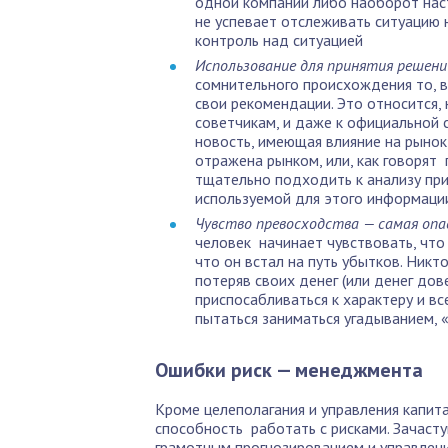
одной компании либо наоборот нас
не успевает отслеживать ситуацию 
контроль над ситуацией
Использование для принятия решен
сомнительного происхождения то, в
свои рекомендации. Это относится,
советчикам, и даже к официальной с
новость, имеющая влияние на рынок
отражена рынком, или, как говорят 
тщательно подходить к анализу при
используемой для этого информаци
Чувство превосходства — самая опа
человек начинает чувствовать, что 
что он встал на путь убытков. Ник
потеряв своих денег (или денег до
приспосабливаться к характеру и вс
пытаться заниматься угадыванием, 
Ошибки риск — менеджмента
Кроме целеполагания и управления капит
способность работать с рисками. Зачаст
грамотным прогнозированием и управлени