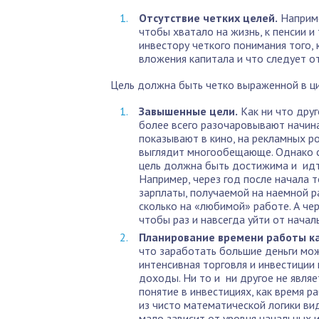
Отсутствие четких целей.
Наприме
чтобы хватало на жизнь, к пенсии и
инвестору четкого понимания того,
вложения капитала и что следует от
Цель должна быть четко выраженной в ци
Завышенные цели.
Как ни что дру
более всего разочаровывают начина
показывают в кино, на рекламных р
выглядит многообещающе. Однако с
цель должна быть достижима и идти
Например, через год после начала 
зарплаты, получаемой на наемной ра
сколько на «любимой» работе. А че
чтобы раз и навсегда уйти от начал
Планирование времени работы к
что заработать большие деньги мож
интенсивная торговля и инвестиции
доходы. Ни то и ни другое не явля
понятие в инвестициях, как время 
из чисто математической логики в
мало зависит от уровня начальных и